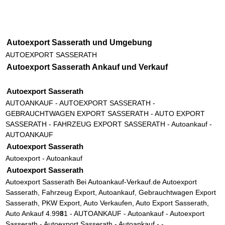
Autoexport Sasserath
und Umgebung
AUTOEXPORT SASSERATH
Autoexport Sasserath
Ankauf und Verkauf
Autoexport Sasserath
AUTOANKAUF
- AUTOEXPORT SASSERATH -
GEBRAUCHTWAGEN EXPORT SASSERATH - AUTO EXPORT
SASSERATH - FAHRZEUG EXPORT SASSERATH -
Autoankauf
-
AUTOANKAUF
Autoexport Sasserath
Autoexport
-
Autoankauf
Autoexport Sasserath
Autoexport Sasserath
Bei Autoankauf-Verkauf.de Autoexport
Sasserath, Fahrzeug Export, Autoankauf, Gebrauchtwagen Export
Sasserath, PKW Export, Auto Verkaufen, Auto Export Sasserath,
Auto Ankauf
4.9
9
8
1
-
AUTOANKAUF
-
Autoankauf
-
Autoexport
Sasserath
-
Autoexport Sasserath
-
Autoankauf
- -